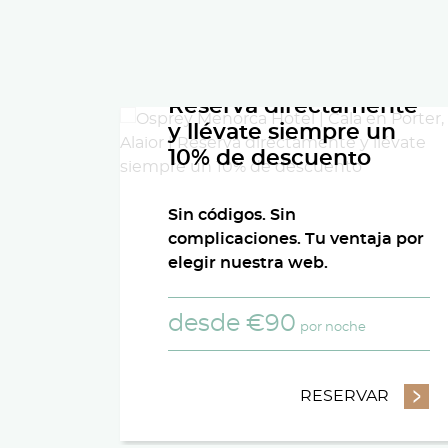
Reserva directamente
y llévate siempre un
10% de descuento
Sin códigos. Sin
complicaciones. Tu ventaja por
elegir nuestra web.
desde
€
90
por noche
RESERVAR
- RESE